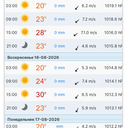
03:00
0 mm
6.2 m/s
1019.1 hPa
09:00
0 mm
7.2 m/s
1018.6 hPa
15:00
0 mm
7.1.0 m/s
1016.0 hPa
21:00
0 mm
4.6 m/s
1015.8 hPa
Воскресенье 16-08-2026
03:00
0 mm
5.3 m/s
1014.8 hPa
09:00
0 mm
7.4 m/s
1014.1 hPa
15:00
0 mm
6.5 m/s
1012.3 hPa
21:00
0 mm
5.9 m/s
1013.1 hPa
Понедельник 17-08-2026
03:00
mm
4.2 m/s
1012.2 hPa