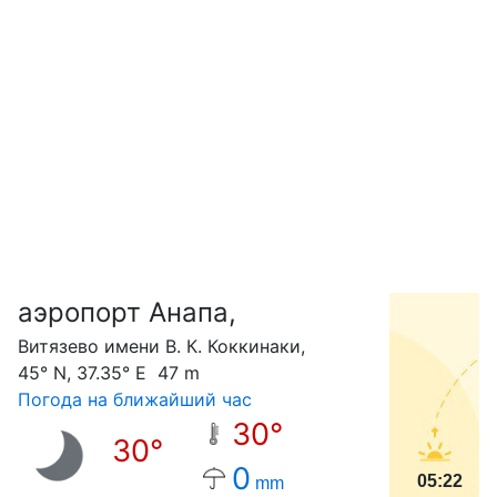
аэропорт Анапа,
С
Витязево имени В. К. Коккинаки,
45° N, 37.35° E 47 m
Погода на ближайший час
30°
30°
0
05:22
mm