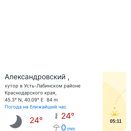
Александровский ,
С
хутор в Усть-Лабинском районе
Краснодарского края,
45.3° N, 40.09° E 84 m
Погода на ближайший час
24°
24°
05:11
0
mm