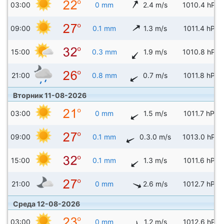
03:00
0 mm
2.4 m/s
1010.4 hPa
09:00
0.1 mm
1.3 m/s
1011.4 hPa
15:00
0.3 mm
1.9 m/s
1010.8 hPa
21:00
0.8 mm
0.7 m/s
1011.8 hPa
Вторник 11-08-2026
03:00
0 mm
1.5 m/s
1011.7 hPa
09:00
0.1 mm
0.3.0 m/s
1013.0 hPa
15:00
0.1 mm
1.3 m/s
1011.6 hPa
21:00
0 mm
2.6 m/s
1012.7 hPa
Среда 12-08-2026
03:00
0 mm
1.2 m/s
1012.6 hPa