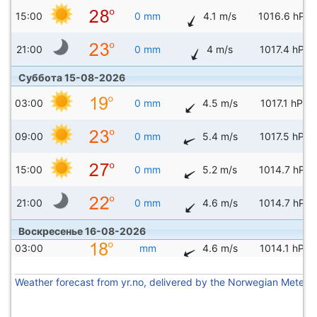
15:00
0 mm
4.1 m/s
1016.6 hPa
21:00
0 mm
4 m/s
1017.4 hPa
Суббота 15-08-2026
03:00
0 mm
4.5 m/s
1017.1 hPa
09:00
0 mm
5.4 m/s
1017.5 hPa
15:00
0 mm
5.2 m/s
1014.7 hPa
21:00
0 mm
4.6 m/s
1014.7 hPa
Воскресенье 16-08-2026
03:00
mm
4.6 m/s
1014.1 hPa
Weather forecast from yr.no, delivered by the Norwegian Meteoro