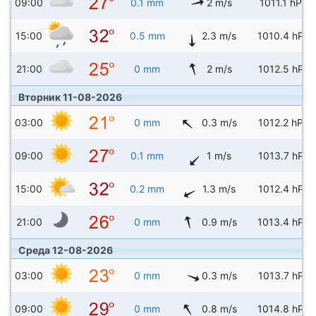
09:00
0.1 mm
2 m/s
1011.1 hPa
15:00
0.5 mm
2.3 m/s
1010.4 hPa
21:00
0 mm
2 m/s
1012.5 hPa
Вторник 11-08-2026
03:00
0 mm
0.3 m/s
1012.2 hPa
09:00
0.1 mm
1 m/s
1013.7 hPa
15:00
0.2 mm
1.3 m/s
1012.4 hPa
21:00
0 mm
0.9 m/s
1013.4 hPa
Среда 12-08-2026
03:00
0 mm
0.3 m/s
1013.7 hPa
09:00
0 mm
0.8 m/s
1014.8 hPa