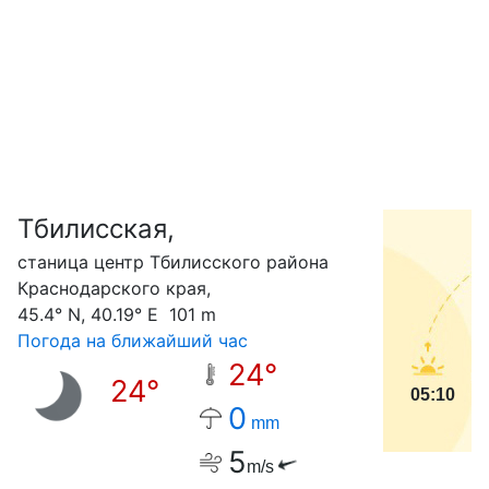
Тбилисская,
С
cтаница центр Тбилисского района
Краснодарского края,
45.4° N, 40.19° E 101 m
Погода на ближайший час
24°
24°
05:10
0
mm
5
m/s