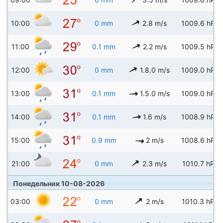
10:00
0 mm
2.8 m/s
1009.6 hPa
11:00
0.1 mm
2.2 m/s
1009.5 hPa
12:00
0 mm
1.8.0 m/s
1009.0 hPa
13:00
0.1 mm
1.5.0 m/s
1009.0 hPa
14:00
0.1 mm
1.6 m/s
1008.9 hPa
15:00
0.9 mm
2 m/s
1008.6 hPa
21:00
0 mm
2.3 m/s
1010.7 hPa
Понедельник 10-08-2026
03:00
0 mm
2 m/s
1010.3 hPa