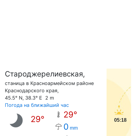
Староджерелиевская,
С
станица в Красноармейском районе
Краснодарского края,
45.5° N, 38.3° E 2 m
Погода на ближайший час
29°
29°
05:18
0
mm