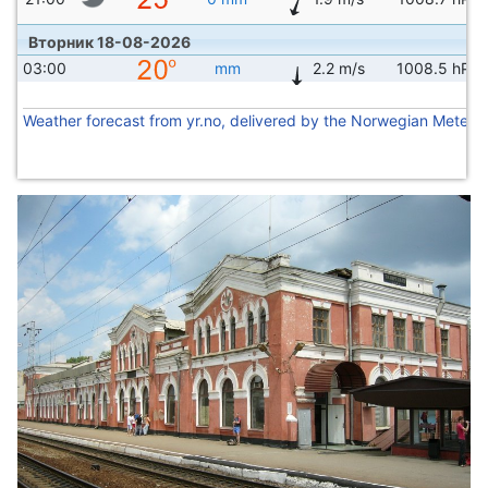
Вторник 18-08-2026
03:00
mm
2.2 m/s
1008.5 hPa
Weather forecast from yr.no, delivered by the Norwegian Meteoro