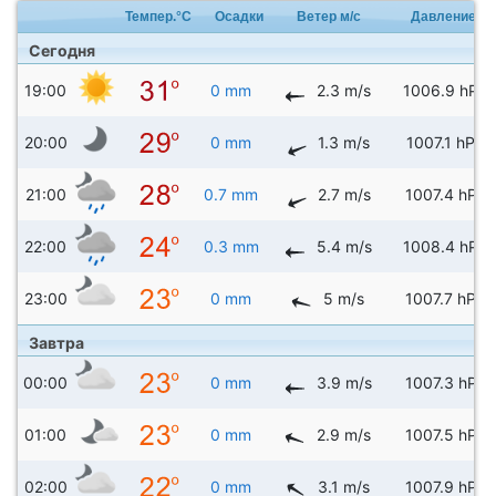
Темпер.°C
Осадки
Ветер м/с
Давление
Сегодня
19:00
0 mm
2.3 m/s
1006.9 hPa
20:00
0 mm
1.3 m/s
1007.1 hPa
21:00
0.7 mm
2.7 m/s
1007.4 hPa
22:00
0.3 mm
5.4 m/s
1008.4 hPa
23:00
0 mm
5 m/s
1007.7 hPa
Завтра
00:00
0 mm
3.9 m/s
1007.3 hPa
01:00
0 mm
2.9 m/s
1007.5 hPa
02:00
0 mm
3.1 m/s
1007.9 hPa