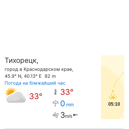
Тихорецк,
С
город в Краснодарском крае,
45.9° N, 40.13° E 82 m
Погода на ближайший час
33°
33°
0
05:10
mm
3
m/s