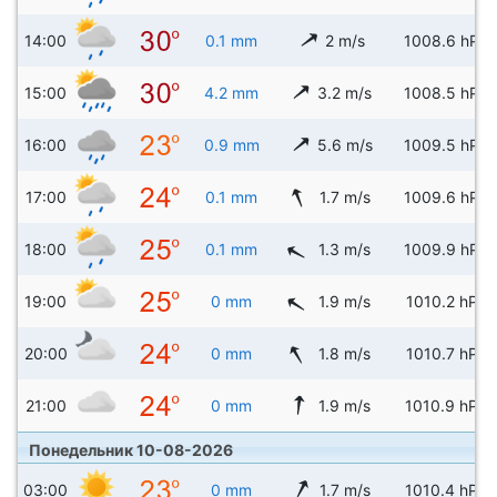
14:00
0.1 mm
2 m/s
1008.6 hPa
15:00
4.2 mm
3.2 m/s
1008.5 hPa
16:00
0.9 mm
5.6 m/s
1009.5 hPa
17:00
0.1 mm
1.7 m/s
1009.6 hPa
18:00
0.1 mm
1.3 m/s
1009.9 hPa
19:00
0 mm
1.9 m/s
1010.2 hPa
20:00
0 mm
1.8 m/s
1010.7 hPa
21:00
0 mm
1.9 m/s
1010.9 hPa
Понедельник 10-08-2026
03:00
0 mm
1.7 m/s
1010.4 hPa