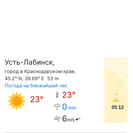
Усть-Лабинск,
С
город в Краснодарском крае,
45.2° N, 39.69° E 53 m
Погода на ближайший час
23°
23°
0
05:12
mm
6
m/s