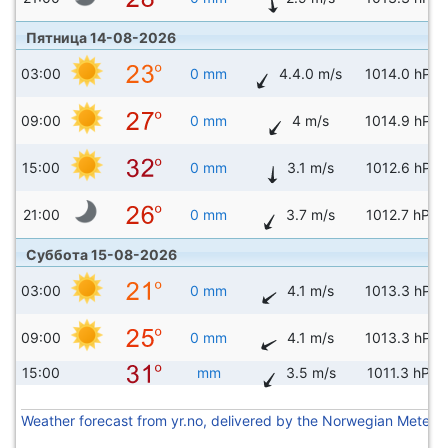
Пятница 14-08-2026
03:00
0 mm
4.4.0 m/s
1014.0 hPa
09:00
0 mm
4 m/s
1014.9 hPa
15:00
0 mm
3.1 m/s
1012.6 hPa
21:00
0 mm
3.7 m/s
1012.7 hPa
Суббота 15-08-2026
03:00
0 mm
4.1 m/s
1013.3 hPa
09:00
0 mm
4.1 m/s
1013.3 hPa
15:00
mm
3.5 m/s
1011.3 hPa
Weather forecast from yr.no, delivered by the Norwegian Meteoro