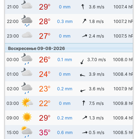
21:00
0 mm
3.6 m/s
1007.4 hPa
22:00
0.3 mm
1.8 m/s
1007.2 hPa
23:00
0 mm
2.4 m/s
1007.5 hPa
Воскресенье 09-08-2026
00:00
0.1 mm
3.7.0 m/s
1008.0 hPa
01:00
0 mm
3.9 m/s
1008.4 hPa
02:00
0.2 mm
3.6 m/s
1007.9 hPa
03:00
0 mm
7.5 m/s
1009.8 hPa
09:00
0.2 mm
1.3 m/s
1009.4 hPa
15:00
0.6 mm
0.5 m/s
1008.5 hPa