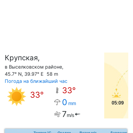
Крупская,
С
в Выселковском районе,
45.7° N, 39.97° E 58 m
Погода на ближайший час
33°
33°
0
05:09
mm
7
m/s
Темпер.°C
Осадки
Ветер м/с
Давление