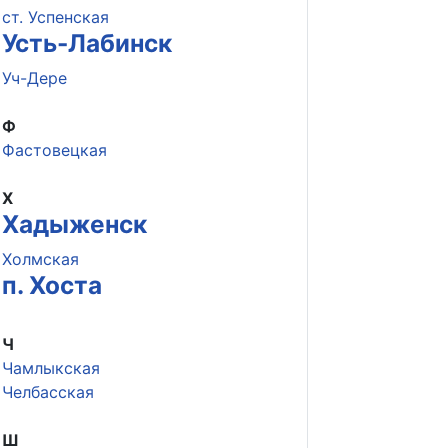
ст. Успенская
Усть-Лабинск
Уч-Дере
Ф
Фастовецкая
Х
Хадыженск
Холмская
п. Хоста
Ч
Чамлыкская
Челбасская
Ш