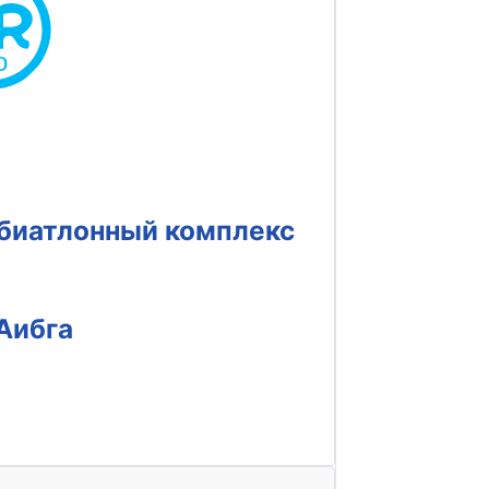
биатлонный комплекс
Аибга