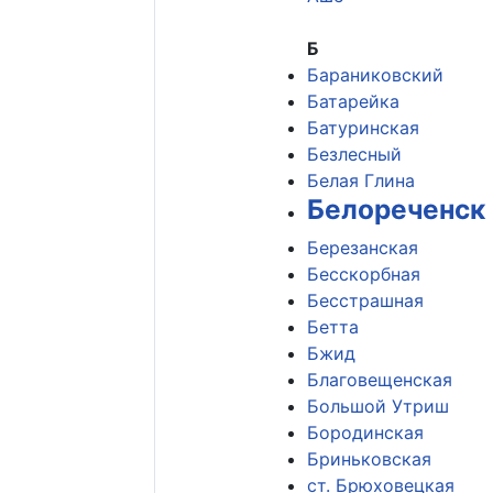
Б
Бараниковский
Батарейка
Батуринская
Безлесный
Белая Глина
Белореченск
Березанская
Бесскорбная
Бесстрашная
Бетта
Бжид
Благовещенская
Большой Утриш
Бородинская
Бриньковская
ст. Брюховецкая