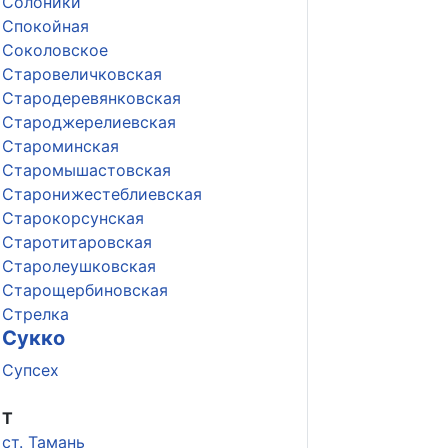
Солоники
Спокойная
Соколовское
Старовеличковская
Стародеревянковская
Староджерелиевская
Староминская
Старомышастовская
Старонижестеблиевская
Старокорсунская
Старотитаровская
Старолеушковская
Старощербиновская
Стрелка
Сукко
Супсех
Т
ст. Тамань