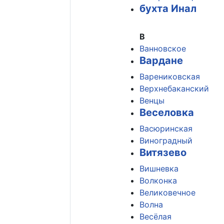
бухта Инал
В
Ванновское
Вардане
Варениковская
Верхнебаканский
Венцы
Веселовка
Васюринская
Виноградный
Витязево
Вишневка
Волконка
Великовечное
Волна
Весёлая