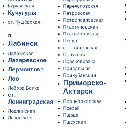
Курчанская
Переясловская
Кучугуры
Петровская
Петропавловская
ст. Кущёвская
Пластуновская
Платнировская
Л
Пляхо
Лабинск
ст. Полтавская
Ладожская
Попутная
Лазаревское
Прасковеевка
Привольная
Лермонтово
Прикубанский
Лоо
Приморско-
Лобова Балка
Ахтарск
ст.
Ленинградская
Прочноокопская
Псебай
Ловлинская
Пшада
Львовское
Пшехская