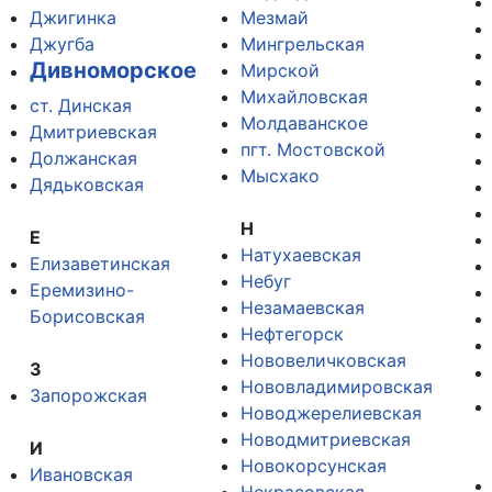
Джигинка
Мезмай
Джугба
Мингрельская
Дивноморское
Мирской
Михайловская
ст. Динская
Молдаванское
Дмитриевская
пгт. Мостовской
Должанская
Мысхако
Дядьковская
Н
Е
Натухаевская
Елизаветинская
Небуг
Еремизино-
Незамаевская
Борисовская
Нефтегорск
Нововеличковская
З
Нововладимировская
Запорожская
Новоджерелиевская
Новодмитриевская
И
Новокорсунская
Ивановская