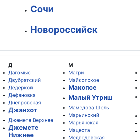
Сочи
Новороссийск
Д
М
Дагомыс
Магри
Двубратский
Майкопское
Макопсе
Дедеркой
Дефановка
Малый Утриш
Днепровская
Мамедова Щель
Джанхот
Марьинский
Джемете Верхнее
Марьянская
Джемете
Мацеста
Нижнее
Медведовская