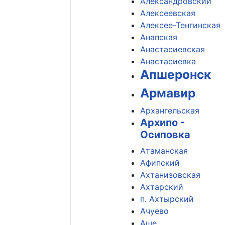
Александровский
Алексеевская
Алексее-Тенгинская
Анапская
Анастасиевская
Анастасиевка
Апшеронск
Армавир
Архангельская
Архипо -
Осиповка
Атаманская
Афипский
Ахтанизовская
Ахтарский
п. Ахтырский
Ачуево
Аше