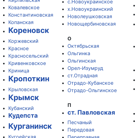
Кирпильская
с.Новоукраинское
Ковалевское
х.Новоукраинский
Константиновская
Новолеушковская
Копанская
Новощербиновская
Кореновск
О
Коржевский
Октябрьская
Красное
Ольгинка
Красносельский
Ольгинская
Кривенковское
Орел-Изумруд
Криница
ст.Отрадная
Кропоткин
Отрадо-Кубанское
Крыловская
Отрадо-Ольгинское
Крымск
П
Кубанский
ст. Павловская
Кудепста
Песчаный
Курганинск
Передовая
Кугоейская
Переправная