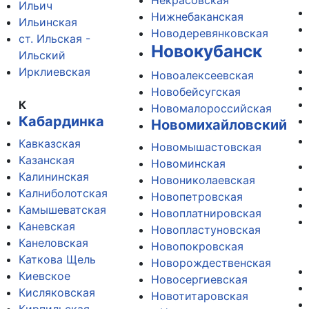
Некрасовская
Ильич
Нижнебаканская
Ильинская
Новодеревянковская
ст. Ильская -
Новокубанск
Ильский
Ирклиевская
Новоалексеевская
Новобейсугская
К
Новомалороссийская
Кабардинка
Новомихайловский
Кавказская
Новомышастовская
Казанская
Новоминская
Калининская
Новониколаевская
Калниболотская
Новопетровская
Камышеватская
Новоплатнировская
Каневская
Новопластуновская
Канеловская
Новопокровская
Каткова Щель
Новорождественская
Киевское
Новосергиевская
Кисляковская
Новотитаровская