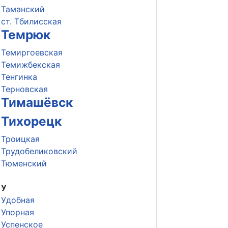
Таманский
ст. Тбилисская
Темрюк
Темиргоевская
Темижбекская
Тенгинка
Терновская
Тимашёвск
Тихорецк
Троицкая
Трудобеликовский
Тюменский
У
Удобная
Упорная
Успенское