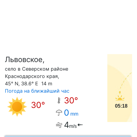
Львовское,
С
село в Северском районе
Краснодарского края,
45° N, 38.6° E 14 m
Погода на ближайший час
30°
30°
05:18
0
mm
4
m/s