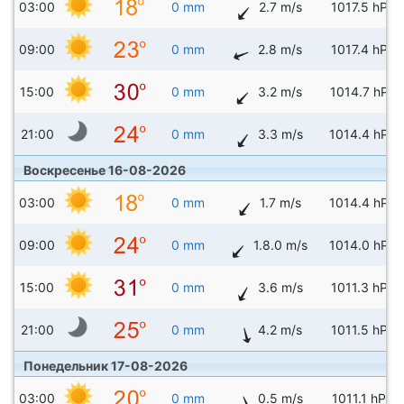
03:00
0 mm
2.7 m/s
1017.5 hPa
09:00
0 mm
2.8 m/s
1017.4 hPa
15:00
0 mm
3.2 m/s
1014.7 hPa
21:00
0 mm
3.3 m/s
1014.4 hPa
Воскресенье 16-08-2026
03:00
0 mm
1.7 m/s
1014.4 hPa
09:00
0 mm
1.8.0 m/s
1014.0 hPa
15:00
0 mm
3.6 m/s
1011.3 hPa
21:00
0 mm
4.2 m/s
1011.5 hPa
Понедельник 17-08-2026
03:00
0 mm
0.5 m/s
1011.1 hPa