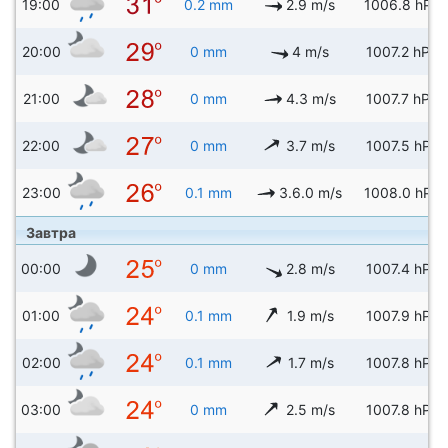
19:00
0.2 mm
2.9 m/s
1006.8 hPa
20:00
0 mm
4 m/s
1007.2 hPa
21:00
0 mm
4.3 m/s
1007.7 hPa
22:00
0 mm
3.7 m/s
1007.5 hPa
23:00
0.1 mm
3.6.0 m/s
1008.0 hPa
Завтра
00:00
0 mm
2.8 m/s
1007.4 hPa
01:00
0.1 mm
1.9 m/s
1007.9 hPa
02:00
0.1 mm
1.7 m/s
1007.8 hPa
03:00
0 mm
2.5 m/s
1007.8 hPa