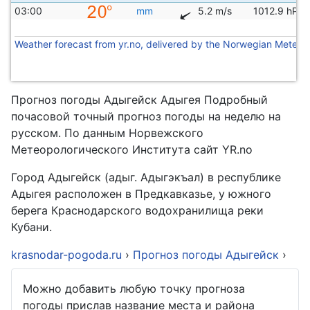
03:00
mm
5.2 m/s
1012.9 hPa
Weather forecast from yr.no, delivered by the Norwegian Meteoro
Прогноз погоды Адыгейск Адыгея Подробный
почасовой точный прогноз погоды на неделю на
русском. По данным Норвежского
Метеорологического Института сайт YR.no
Город Адыгейск (адыг. Адыгэкъал) в республике
Адыгея расположен в Предкавказье, у южного
берега Краснодарского водохранилища реки
Кубани.
krasnodar-pogoda.ru
›
Прогноз погоды Адыгейск
›
Можно добавить любую точку прогноза
погоды прислав название места и района