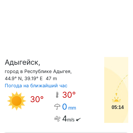
Адыгейск,
С
город в Республике Адыгея,
44.9° N, 39.19° E 47 m
Погода на ближайший час
30°
30°
0
05:14
mm
4
m/s