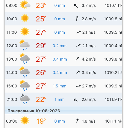
09:00
0 mm
3.7 m/s
1010.1 hPa
10:00
0 mm
2.8 m/s
1009.8 hPa
11:00
0 mm
2.1 m/s
1009.5 hPa
12:00
0.2 mm
2.1 m/s
1009.4 hPa
13:00
0.4 mm
4.2 m/s
1009.8 hPa
14:00
0.4 mm
3.4 m/s
1010.2 hPa
15:00
1.5 mm
2.7 m/s
1009.9 hPa
21:00
1 mm
2.6 m/s
1011.9 hPa
Понедельник 10-08-2026
03:00
0 mm
1.8 m/s
1011.1 hPa