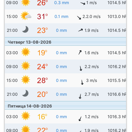
09:00
0.3 mm
1 m/s
1014.5 hPa
15:00
0.1 mm
2.2.0 m/s
1013.0 hPa
21:00
0 mm
1.9 m/s
1014.5 hPa
Четверг 13-08-2026
03:00
0 mm
1.6 m/s
1014.5 hPa
09:00
0 mm
2.2 m/s
1016.2 hPa
15:00
0 mm
3 m/s
1015.5 hPa
21:00
0 mm
2.7 m/s
1016.6 hPa
Пятница 14-08-2026
03:00
0 mm
1.2 m/s
1016.3 hPa
09:00
0 mm
1.9 m/s
1016.2 hPa