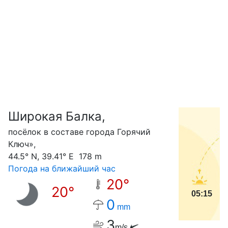
Широкая Балка,
С
посёлок в составе города Горячий
Ключ»,
44.5° N, 39.41° E 178 m
Погода на ближайший час
20°
20°
05:15
0
mm
3
m/s