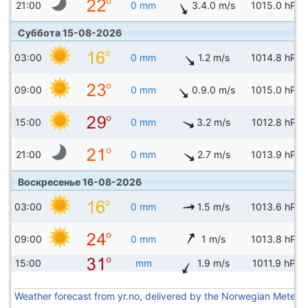
21:00
0 mm
3.4.0 m/s
1015.0 hPa
Суббота 15-08-2026
03:00
0 mm
1.2 m/s
1014.8 hPa
09:00
0 mm
0.9.0 m/s
1015.0 hPa
15:00
0 mm
3.2 m/s
1012.8 hPa
21:00
0 mm
2.7 m/s
1013.9 hPa
Воскресенье 16-08-2026
03:00
0 mm
1.5 m/s
1013.6 hPa
09:00
0 mm
1 m/s
1013.8 hPa
15:00
mm
1.9 m/s
1011.9 hPa
Weather forecast from yr.no, delivered by the Norwegian Meteoro