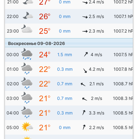
21:00
0 mm
2.4 m/s
1007.2 hPa
22:00
0 mm
2.5 m/s
1007.1 hPa
23:00
0 mm
2.3 m/s
1007.2 hPa
Воскресенье 09-08-2026
00:00
1.5 mm
4 m/s
1007.5 hPa
01:00
0.3 mm
4.2 m/s
1007.8 hPa
02:00
0.7 mm
2.1 m/s
1008.7 hPa
03:00
0.7 mm
2 m/s
1008.3 hPa
04:00
0.3 mm
3.3 m/s
1008.5 hPa
05:00
0 mm
2.2 m/s
1008.5 hPa