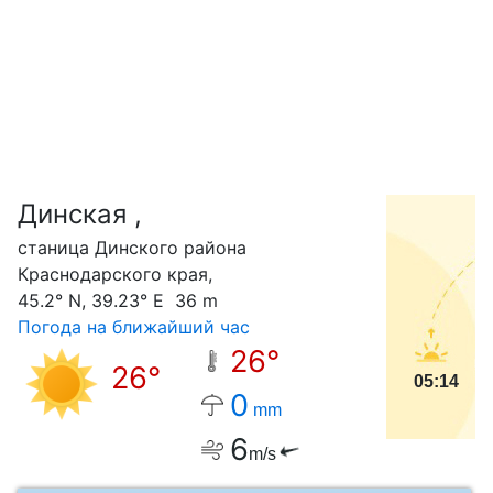
Динская ‎,
С
станица Динского района
Краснодарского края,
45.2° N, 39.23° E 36 m
Погода на ближайший час
26°
26°
05:14
0
mm
6
m/s