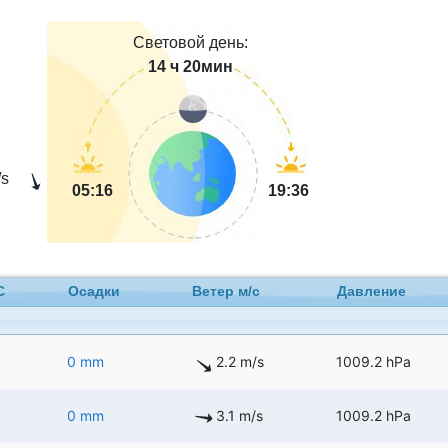
Световой день:
14 ч 20мин
s
05:16
19:36
C
Осадки
Ветер м/с
Давление
0 mm
2.2 m/s
1009.2 hPa
0 mm
3.1 m/s
1009.2 hPa