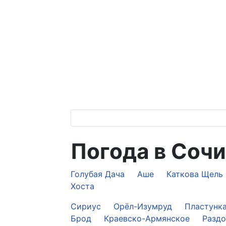
Погода в Сочи
Голубая Дача
Аше
Каткова Щель
Хоста
Сириус
Орёл-Изумруд
Пластунк
Брод
Краевско-Армянское
Разд