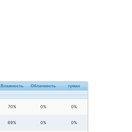
Влажность
Облачность
туман
70%
0%
0%
69%
0%
0%