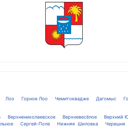
Лоо
Горное Лоо
Чемитоквадже
Дагомыс
Г
а
Верхнениколаевское
Верхневесёлое
Верхний 
ольное
Сергей-Поле
Нижняя Шиловка
Черешня