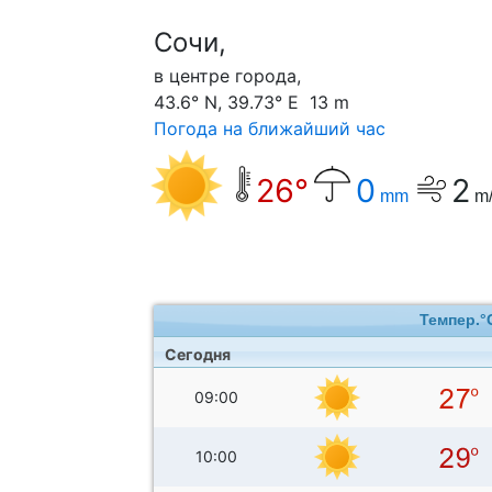
Сочи,
в центре города,
43.6° N, 39.73° E 13 m
Погода на ближайший час
26°
0
2
mm
m/
Темпер.°
Сегодня
09:00
10:00