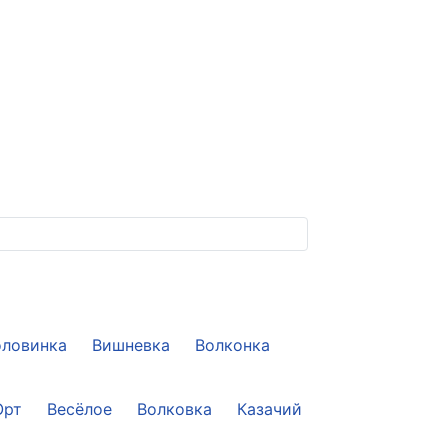
оловинка
Вишневка
Волконка
Юрт
Весёлое
Волковка
Казачий