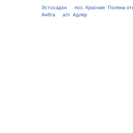
Эстосадок
пос. Красная Поляна
от
Аибга
а/п Адлер