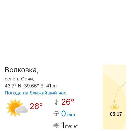
Волковка,
С
село в Сочи,
43.7° N, 39.66° E 41 m
Погода на ближайший час
26°
26°
0
05:17
mm
1
m/s