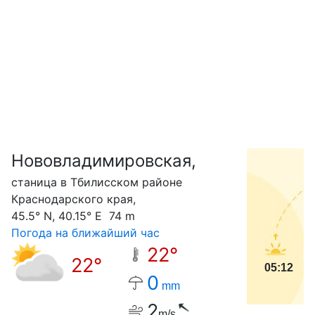
Нововладимировская,
С
станица в Тбилисском районе
Краснодарского края,
45.5° N, 40.15° E 74 m
Погода на ближайший час
22°
22°
05:12
0
mm
2
m/s