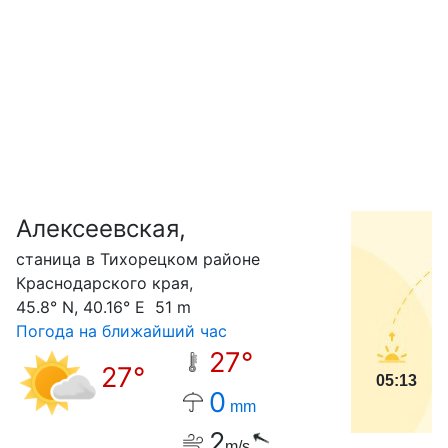
Алексеевская,
С
станица в Тихорецком районе
Краснодарского края,
45.8° N, 40.16° E 51 m
Погода на ближайший час
27°
27°
05:13
0
mm
2
m/s