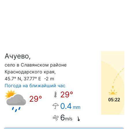
Ачуево,
С
село в Славянском районе
Краснодарского края,
45.7° N, 37.77° E -2 m
Погода на ближайший час
29°
29°
05:22
0.4
mm
6
m/s