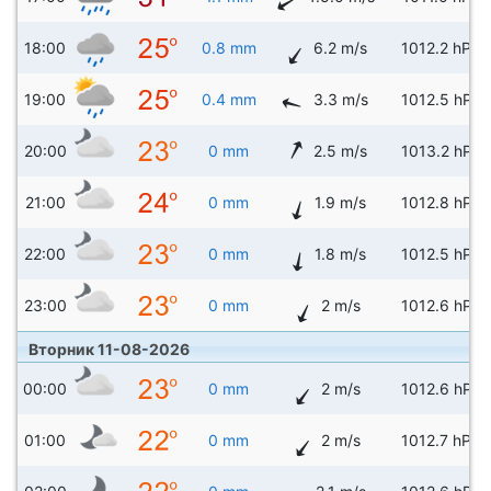
18:00
0.8 mm
6.2 m/s
1012.2 hPa
19:00
0.4 mm
3.3 m/s
1012.5 hPa
20:00
0 mm
2.5 m/s
1013.2 hPa
21:00
0 mm
1.9 m/s
1012.8 hPa
22:00
0 mm
1.8 m/s
1012.5 hPa
23:00
0 mm
2 m/s
1012.6 hPa
Вторник 11-08-2026
00:00
0 mm
2 m/s
1012.6 hPa
01:00
0 mm
2 m/s
1012.7 hPa