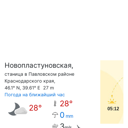
Новопластуновская,
С
станица в Павловском районе
Краснодарского края,
46.1° N, 39.61° E 27 m
Погода на ближайший час
28°
28°
05:12
0
mm
3
m/s