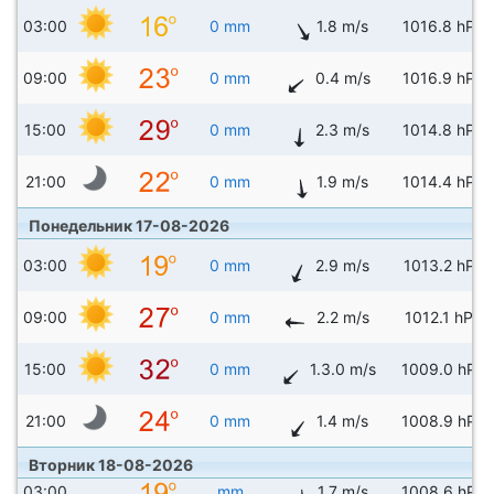
03:00
0 mm
1.8 m/s
1016.8 hPa
09:00
0 mm
0.4 m/s
1016.9 hPa
15:00
0 mm
2.3 m/s
1014.8 hPa
21:00
0 mm
1.9 m/s
1014.4 hPa
Понедельник 17-08-2026
03:00
0 mm
2.9 m/s
1013.2 hPa
09:00
0 mm
2.2 m/s
1012.1 hPa
15:00
0 mm
1.3.0 m/s
1009.0 hPa
21:00
0 mm
1.4 m/s
1008.9 hPa
Вторник 18-08-2026
03:00
mm
1.7 m/s
1008.6 hPa