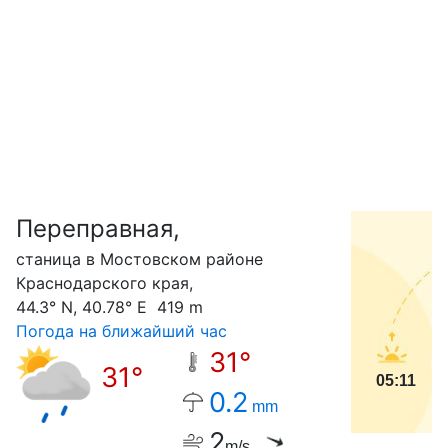
Переправная,
С
станица в Мостовском районе
Краснодарского края,
44.3° N, 40.78° E 419 m
Погода на ближайший час
31°
31°
05:11
0.2
mm
2
m/s