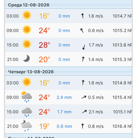
Среда 12-08-2026
03:00
0 mm
1.6 m/s
1014.7 hPa
09:00
0 mm
0.6 m/s
1015.2 hPa
15:00
0 mm
1.7 m/s
1013.8 hPa
21:00
0 mm
1.4 m/s
1015.3 hPa
Четверг 13-08-2026
03:00
0 mm
1.6 m/s
1014.9 hPa
09:00
2.4 mm
0.5 m/s
1015.4 hPa
15:00
1.7 mm
2.1 m/s
1015.1 hPa
21:00
0.6 mm
0.8 m/s
1016.4 hPa