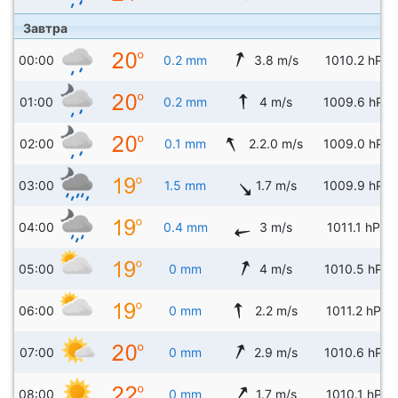
Завтра
00:00
0.2 mm
3.8 m/s
1010.2 hPa
01:00
0.2 mm
4 m/s
1009.6 hPa
02:00
0.1 mm
2.2.0 m/s
1009.0 hPa
03:00
1.5 mm
1.7 m/s
1009.9 hPa
04:00
0.4 mm
3 m/s
1011.1 hPa
05:00
0 mm
4 m/s
1010.5 hPa
06:00
0 mm
2.2 m/s
1011.2 hPa
07:00
0 mm
2.9 m/s
1010.6 hPa
08:00
0 mm
1.7 m/s
1010.1 hPa