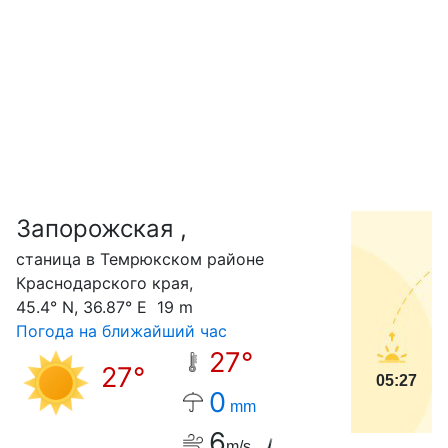
Запорожская ,
С
станица в Темрюкском районе
Краснодарского края,
45.4° N, 36.87° E 19 m
Погода на ближайший час
27°
27°
05:27
0
mm
6
m/s