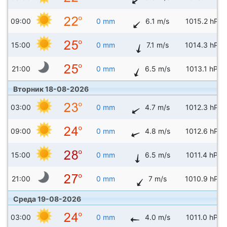
09:00
0 mm
6.1 m/s
1015.2 hPa
15:00
0 mm
7.1 m/s
1014.3 hPa
21:00
0 mm
6.5 m/s
1013.1 hPa
Вторник 18-08-2026
03:00
0 mm
4.7 m/s
1012.3 hPa
09:00
0 mm
4.8 m/s
1012.6 hPa
15:00
0 mm
6.5 m/s
1011.4 hPa
21:00
0 mm
7 m/s
1010.9 hPa
Среда 19-08-2026
03:00
0 mm
4.0 m/s
1011.0 hPa