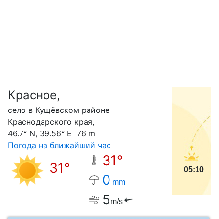
Красное,
С
село в Кущёвском районе
Краснодарского края,
46.7° N, 39.56° E 76 m
Погода на ближайший час
31°
31°
05:10
0
mm
5
m/s