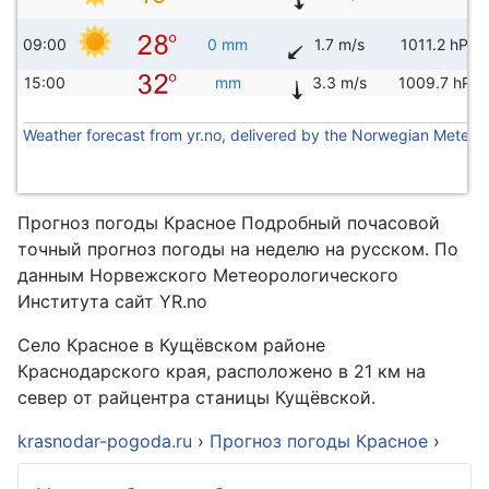
09:00
0 mm
1.7 m/s
1011.2 hPa
15:00
mm
3.3 m/s
1009.7 hPa
Weather forecast from yr.no, delivered by the Norwegian Meteoro
Прогноз погоды Красное Подробный почасовой
точный прогноз погоды на неделю на русском. По
данным Норвежского Метеорологического
Института сайт YR.no
Село Красное в Кущёвском районе
Краснодарского края, расположено в 21 км на
север от райцентра станицы Кущёвской.
krasnodar-pogoda.ru
›
Прогноз погоды Красное
›