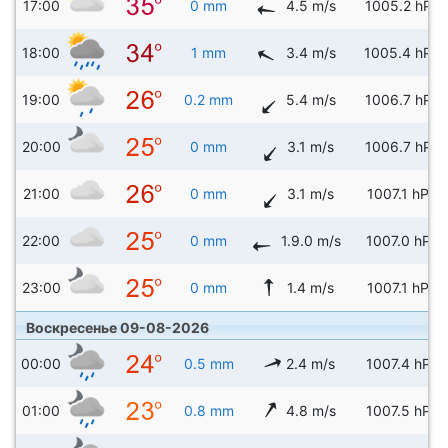
17:00
0 mm
4.5 m/s
1005.2 hPa
18:00
1 mm
3.4 m/s
1005.4 hPa
19:00
0.2 mm
5.4 m/s
1006.7 hPa
20:00
0 mm
3.1 m/s
1006.7 hPa
21:00
0 mm
3.1 m/s
1007.1 hPa
22:00
0 mm
1.9.0 m/s
1007.0 hPa
23:00
0 mm
1.4 m/s
1007.1 hPa
Воскресенье 09-08-2026
00:00
0.5 mm
2.4 m/s
1007.4 hPa
01:00
0.8 mm
4.8 m/s
1007.5 hPa