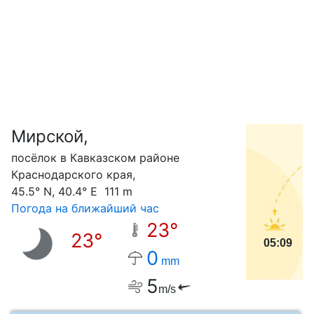
Мирской,
С
посёлок в Кавказском районе
Краснодарского края,
45.5° N, 40.4° E 111 m
Погода на ближайший час
23°
23°
05:09
0
mm
5
m/s