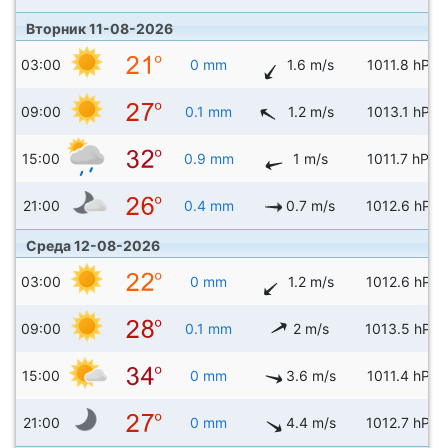
Вторник 11-08-2026
03:00
0 mm
1.6 m/s
1011.8 hPa
09:00
0.1 mm
1.2 m/s
1013.1 hPa
15:00
0.9 mm
1 m/s
1011.7 hPa
21:00
0.4 mm
0.7 m/s
1012.6 hPa
Среда 12-08-2026
03:00
0 mm
1.2 m/s
1012.6 hPa
09:00
0.1 mm
2 m/s
1013.5 hPa
15:00
0 mm
3.6 m/s
1011.4 hPa
21:00
0 mm
4.4 m/s
1012.7 hPa