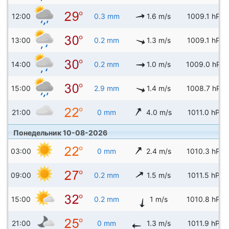
12:00
0.3 mm
1.6 m/s
1009.1 hPa
13:00
0.2 mm
1.3 m/s
1009.1 hPa
14:00
0.2 mm
1.0 m/s
1009.0 hPa
15:00
2.9 mm
1.4 m/s
1008.7 hPa
21:00
0 mm
4.0 m/s
1011.0 hPa
Понедельник 10-08-2026
03:00
0 mm
2.4 m/s
1010.3 hPa
09:00
0.2 mm
1.5 m/s
1011.5 hPa
15:00
0.2 mm
1 m/s
1010.8 hPa
21:00
0 mm
1.3 m/s
1011.9 hPa