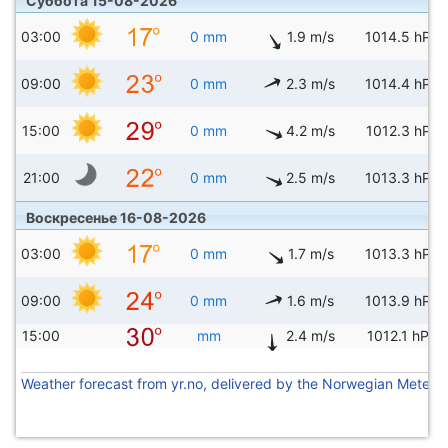
Суббота 15-08-2026
03:00
0 mm
1.9 m/s
1014.5 hPa
09:00
0 mm
2.3 m/s
1014.4 hPa
15:00
0 mm
4.2 m/s
1012.3 hPa
21:00
0 mm
2.5 m/s
1013.3 hPa
Воскресенье 16-08-2026
03:00
0 mm
1.7 m/s
1013.3 hPa
09:00
0 mm
1.6 m/s
1013.9 hPa
15:00
mm
2.4 m/s
1012.1 hPa
Weather forecast from yr.no, delivered by the Norwegian Meteoro