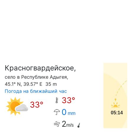
Красногвардейское,
С
село в Республике Адыгея,
45.1° N, 39.57° E 35 m
Погода на ближайший час
33°
33°
0
05:14
mm
2
m/s