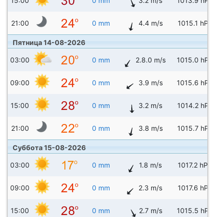
15:00
0 mm
3.2 m/s
1013.9 hPa
21:00
0 mm
4.4 m/s
1015.1 hPa
Пятница 14-08-2026
03:00
0 mm
2.8.0 m/s
1015.0 hPa
09:00
0 mm
3.9 m/s
1015.6 hPa
15:00
0 mm
3.2 m/s
1014.2 hPa
21:00
0 mm
3.8 m/s
1015.7 hPa
Суббота 15-08-2026
03:00
0 mm
1.8 m/s
1017.2 hPa
09:00
0 mm
2.3 m/s
1017.6 hPa
15:00
0 mm
2.7 m/s
1015.5 hPa