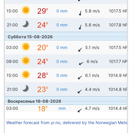
15:00
0 mm
5.8 m/s
1017.5 hPa
21:00
0 mm
5.6 m/s
1017.8 hPa
Суббота 15-08-2026
03:00
0 mm
5.1 m/s
1017.5 hPa
09:00
0 mm
6 m/s
1017.7 hPa
15:00
0 mm
6.1 m/s
1014.9 hPa
21:00
0 mm
4.4 m/s
1014.8 hPa
Воскресенье 16-08-2026
03:00
mm
4.7 m/s
1014.4 hPa
Weather forecast from yr.no, delivered by the Norwegian Meteoro