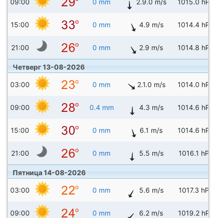
09:00
0 mm
2.9.0 m/s
1015.0 hPa
15:00
0 mm
4.9 m/s
1014.4 hPa
21:00
0 mm
2.9 m/s
1014.8 hPa
Четверг 13-08-2026
03:00
0 mm
2.1.0 m/s
1014.0 hPa
09:00
0.4 mm
4.3 m/s
1014.6 hPa
15:00
0 mm
6.1 m/s
1014.6 hPa
21:00
0 mm
5.5 m/s
1016.1 hPa
Пятница 14-08-2026
03:00
0 mm
5.6 m/s
1017.3 hPa
09:00
0 mm
6.2 m/s
1019.2 hPa