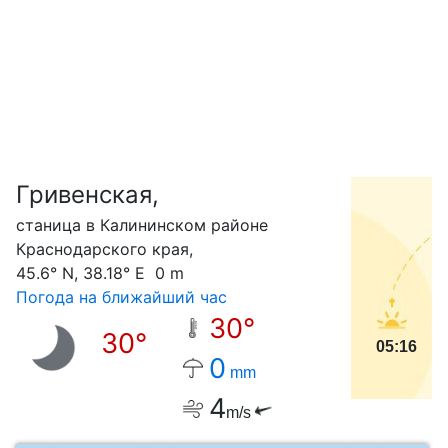
Гривенская,
С
станица в Калининском районе
Краснодарского края,
45.6° N, 38.18° E 0 m
Погода на ближайший час
30°
30°
05:16
0
mm
4
m/s