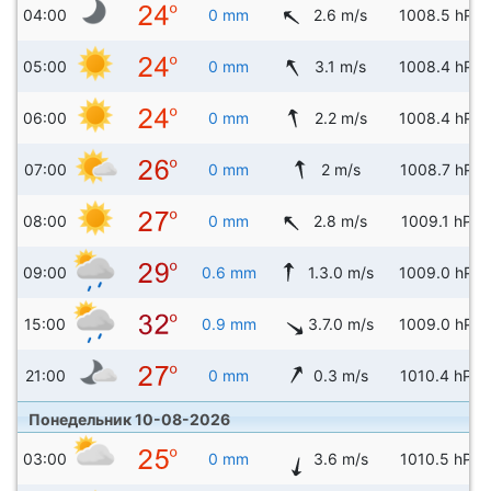
04:00
0 mm
2.6 m/s
1008.5 hPa
05:00
0 mm
3.1 m/s
1008.4 hPa
06:00
0 mm
2.2 m/s
1008.4 hPa
07:00
0 mm
2 m/s
1008.7 hPa
08:00
0 mm
2.8 m/s
1009.1 hPa
09:00
0.6 mm
1.3.0 m/s
1009.0 hPa
15:00
0.9 mm
3.7.0 m/s
1009.0 hPa
21:00
0 mm
0.3 m/s
1010.4 hPa
Понедельник 10-08-2026
03:00
0 mm
3.6 m/s
1010.5 hPa