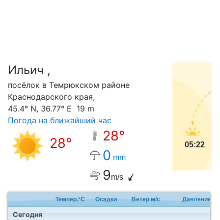
Ильич ,
С
посёлок в Темрюкском районе
Краснодарского края,
45.4° N, 36.77° E 19 m
Погода на ближайший час
28°
28°
05:22
0
mm
9
m/s
Темпер.°C
Осадки
Ветер м/с
Давление
Сегодня