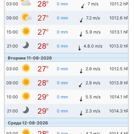
03:00
0 mm
7 m/s
1011.2 hPa
09:00
0 mm
7.2 m/s
1012.6 hPa
15:00
0 mm
5.9 m/s
1013.1 hPa
21:00
0 mm
4.8.0 m/s
1013.0 hPa
Вторник 11-08-2026
03:00
0 mm
2.9 m/s
1012.5 hPa
09:00
0 mm
2.9 m/s
1013.9 hPa
15:00
0 mm
5.5 m/s
1014.1 hPa
21:00
0 mm
2.3 m/s
1014.3 hPa
Среда 12-08-2026
03:00
0 mm
4.2 m/s
1014.4 hPa