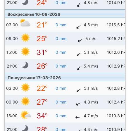
21:00
0 mm
4.8 m/s
1014.9 hPa
Воскресенье 16-08-2026
03:00
0 mm
4.6 m/s
1015.5 hPa
09:00
0 mm
5 m/s
1015.2 hPa
15:00
0 mm
5.1 m/s
1012.6 hPa
21:00
0 mm
5.4 m/s
1012.9 hPa
Понедельник 17-08-2026
03:00
0 mm
5.1 m/s
1012.8 hPa
09:00
0 mm
4.3 m/s
1012.4 hPa
15:00
0 mm
4.7 m/s
1010.3 hPa
21:00
0 mm
4.4 m/s
1010.9 hPa