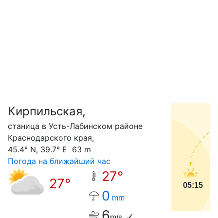
Кирпильская,
С
станица в Усть-Лабинском районе
Краснодарского края,
45.4° N, 39.7° E 63 m
Погода на ближайший час
27°
27°
05:15
0
mm
6
m/s