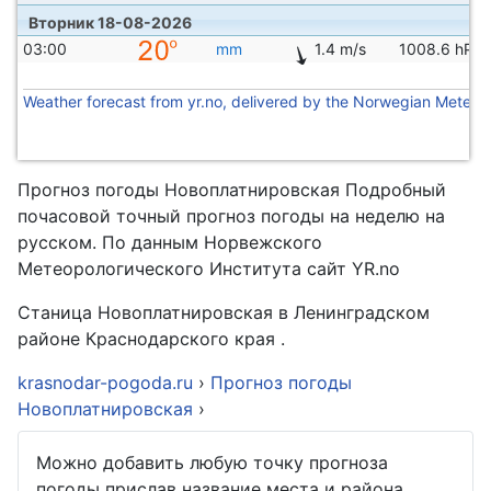
Вторник 18-08-2026
03:00
mm
1.4 m/s
1008.6 hPa
Weather forecast from yr.no, delivered by the Norwegian Meteoro
Прогноз погоды Новоплатнировская Подробный
почасовой точный прогноз погоды на неделю на
русском. По данным Норвежского
Метеорологического Института сайт YR.no
Станица Новоплатнировская в Ленинградском
районе Краснодарского края .
krasnodar-pogoda.ru
›
Прогноз погоды
Новоплатнировская
›
Можно добавить любую точку прогноза
погоды прислав название места и района