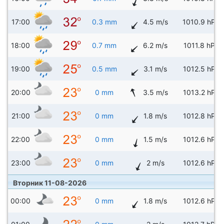
17:00
0.3 mm
4.5 m/s
1010.9 hPa
18:00
0.7 mm
6.2 m/s
1011.8 hPa
19:00
0.5 mm
3.1 m/s
1012.5 hPa
20:00
0 mm
3.5 m/s
1013.2 hPa
21:00
0 mm
1.8 m/s
1012.8 hPa
22:00
0 mm
1.5 m/s
1012.6 hPa
23:00
0 mm
2 m/s
1012.6 hPa
Вторник 11-08-2026
00:00
0 mm
1.8 m/s
1012.6 hPa