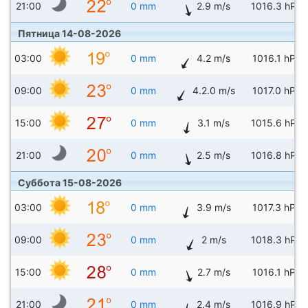
21:00
0 mm
2.9 m/s
1016.3 hPa
Пятница 14-08-2026
03:00
0 mm
4.2 m/s
1016.1 hPa
09:00
0 mm
4.2.0 m/s
1017.0 hPa
15:00
0 mm
3.1 m/s
1015.6 hPa
21:00
0 mm
2.5 m/s
1016.8 hPa
Суббота 15-08-2026
03:00
0 mm
3.9 m/s
1017.3 hPa
09:00
0 mm
2 m/s
1018.3 hPa
15:00
0 mm
2.7 m/s
1016.1 hPa
21:00
0 mm
2.4 m/s
1016.9 hPa