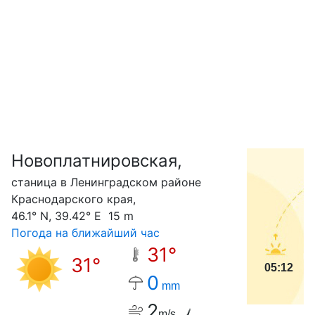
Новоплатнировская,
С
станица в Ленинградском районе
Краснодарского края,
46.1° N, 39.42° E 15 m
Погода на ближайший час
31°
31°
05:12
0
mm
2
m/s