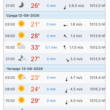
21:00
0 mm
2.6.0 m/s
1013.0 hPa
Среда 12-08-2026
03:00
0 mm
1.9 m/s
1013.3 hPa
09:00
0 mm
1.3 m/s
1013.9 hPa
15:00
0.1 mm
1.1.0 m/s
1012.0 hPa
21:00
0 mm
3.3 m/s
1013.5 hPa
Четверг 13-08-2026
03:00
0 mm
4.7 m/s
1014.4 hPa
09:00
0 mm
4.5 m/s
1016.2 hPa
15:00
0 mm
4.0 m/s
1015.0 hPa