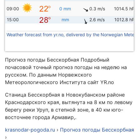
09:00
0 mm
0.3 m/s
1014.5 hPa
15:00
mm
2.6 m/s
1012.8 hPa
Weather forecast from yr.no, delivered by the Norwegian Meteoro
Прогноз погоды Бесскорбная Подробный
почасовой точный прогноз погоды на неделю на
русском. По данным Норвежского
Метеорологического Института сайт YR.no
Станица Бесскорбная в Новокубанском районе
Краснодарского края, вытянута на 8 км по левому
берегу реки Уруп, в степной зоне, в 40 км юго-
восточнее города Армавир,.
krasnodar-pogoda.ru
›
Прогноз погоды Бесскорбная
›