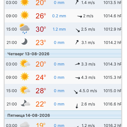
03:00
0 mm
1.4 m/s
1013.5 hPa
09:00
0.2 mm
2 m/s
1014.6 hPa
15:00
1.2 mm
2.5 m/s
1012.9 hPa
21:00
0 mm
3.1 m/s
1014.2 hPa
Четверг 13-08-2026
03:00
0 mm
3.3 m/s
1014.3 hPa
09:00
0 mm
4.3 m/s
1015.3 hPa
15:00
0 mm
4.5.0 m/s
1015.0 hPa
21:00
0 mm
2.6 m/s
1016.6 hPa
Пятница 14-08-2026
03:00
0 mm
1.2 m/s
1016.2 hPa