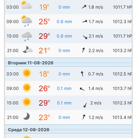
03:00
0 mm
1.8 m/s
1011.7 hPa
09:00
0.6 mm
1.7 m/s
1012.3 hPa
15:00
0.8 mm
2.1 m/s
1011.7 hPa
21:00
0 mm
2.2 m/s
1013.2 hPa
Вторник 11-08-2026
03:00
0 mm
0.7 m/s
1012.5 hPa
09:00
0.1 mm
1.4 m/s
1013.7 hPa
15:00
0.1 mm
2 m/s
1012.3 hPa
21:00
0 mm
1.2 m/s
1013.4 hPa
Среда 12-08-2026