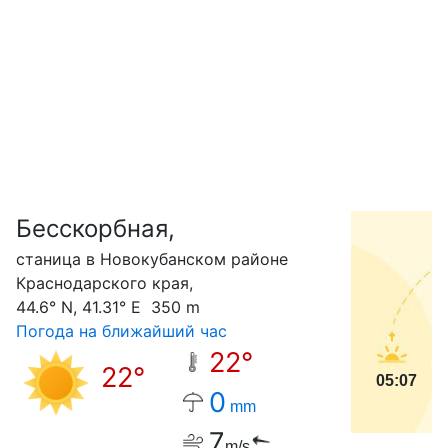
Бесскорбная,
С
станица в Новокубанском районе
Краснодарского края,
44.6° N, 41.31° E 350 m
Погода на ближайший час
22°
22°
05:07
0
mm
7
m/s