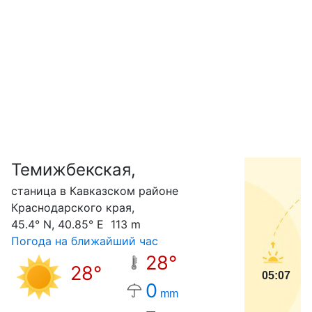
Темижбекская,
С
станица в Кавказском районе
Краснодарского края,
45.4° N, 40.85° E 113 m
Погода на ближайший час
28°
28°
05:07
0
mm