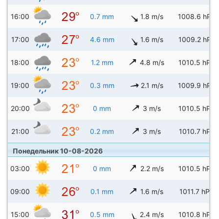
16:00
0.7 mm
1.8 m/s
1008.6 hPa
17:00
4.6 mm
1.6 m/s
1009.2 hPa
18:00
1.2 mm
4.8 m/s
1010.5 hPa
19:00
0.3 mm
2.1 m/s
1009.9 hPa
20:00
0 mm
3 m/s
1010.5 hPa
21:00
0.2 mm
3 m/s
1010.7 hPa
Понедельник 10-08-2026
03:00
0 mm
2.2 m/s
1010.5 hPa
09:00
0.1 mm
1.6 m/s
1011.7 hPa
15:00
0.5 mm
2.4 m/s
1010.8 hPa