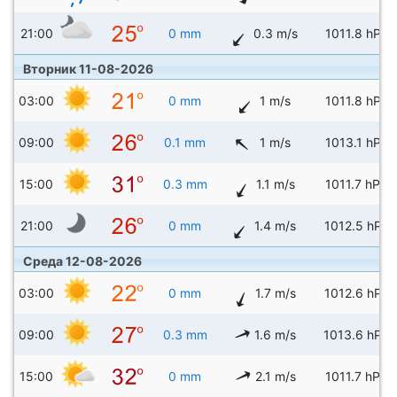
21:00
0 mm
0.3 m/s
1011.8 hPa
Вторник 11-08-2026
03:00
0 mm
1 m/s
1011.8 hPa
09:00
0.1 mm
1 m/s
1013.1 hPa
15:00
0.3 mm
1.1 m/s
1011.7 hPa
21:00
0 mm
1.4 m/s
1012.5 hPa
Среда 12-08-2026
03:00
0 mm
1.7 m/s
1012.6 hPa
09:00
0.3 mm
1.6 m/s
1013.6 hPa
15:00
0 mm
2.1 m/s
1011.7 hPa