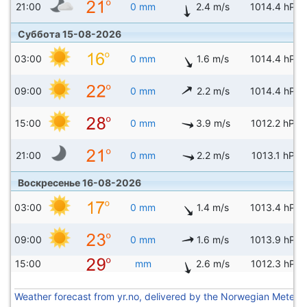
21:00
0 mm
2.4 m/s
1014.4 hPa
Суббота 15-08-2026
03:00
0 mm
1.6 m/s
1014.4 hPa
09:00
0 mm
2.2 m/s
1014.4 hPa
15:00
0 mm
3.9 m/s
1012.2 hPa
21:00
0 mm
2.2 m/s
1013.1 hPa
Воскресенье 16-08-2026
03:00
0 mm
1.4 m/s
1013.4 hPa
09:00
0 mm
1.6 m/s
1013.9 hPa
15:00
mm
2.6 m/s
1012.3 hPa
Weather forecast from yr.no, delivered by the Norwegian Meteoro