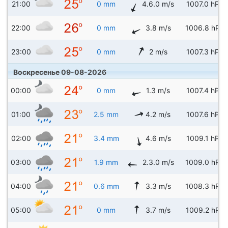
21:00
0 mm
4.6.0 m/s
1007.0 hPa
22:00
0 mm
3.8 m/s
1006.8 hPa
23:00
0 mm
2 m/s
1007.3 hPa
Воскресенье 09-08-2026
00:00
0 mm
1.3 m/s
1007.4 hPa
01:00
2.5 mm
4.2 m/s
1007.6 hPa
02:00
3.4 mm
4.6 m/s
1009.1 hPa
03:00
1.9 mm
2.3.0 m/s
1009.0 hPa
04:00
0.6 mm
3.3 m/s
1008.3 hPa
05:00
0 mm
3.7 m/s
1009.2 hPa