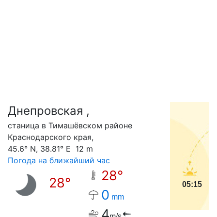
Днепровская ,
С
станица в Тимашёвском районе
Краснодарского края,
45.6° N, 38.81° E 12 m
Погода на ближайший час
28°
28°
05:15
0
mm
4
m/s