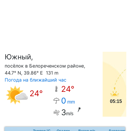
Южный,
С
посёлок в Белореченском районе,
44.7° N, 39.86° E 131 m
Погода на ближайший час
24°
24°
0
05:15
mm
3
m/s
Темпер.°C
Осадки
Ветер м/с
Давление