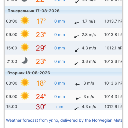
Понедельник 17-08-2026
03:00
0 mm
1.7 m/s
1013.7 hPa
09:00
0 mm
2.8 m/s
1013.8 hPa
15:00
0 mm
4.3 m/s
1012.1 hPa
21:00
0 mm
3.6 m/s
1013.6 hPa
Вторник 18-08-2026
03:00
0 mm
3 m/s
1013.6 hPa
09:00
0 mm
3 m/s
1014.3 hPa
15:00
mm
4.3 m/s
1012.6 hPa
Weather forecast from yr.no, delivered by the Norwegian Meteoro