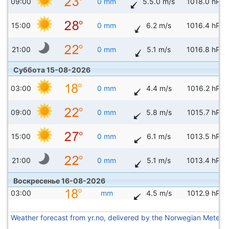
09:00
0 mm
5.5.0 m/s
1018.0 hPa
15:00
0 mm
6.2 m/s
1016.4 hPa
21:00
0 mm
5.1 m/s
1016.8 hPa
Суббота 15-08-2026
03:00
0 mm
4.4 m/s
1016.2 hPa
09:00
0 mm
5.8 m/s
1015.7 hPa
15:00
0 mm
6.1 m/s
1013.5 hPa
21:00
0 mm
5.1 m/s
1013.4 hPa
Воскресенье 16-08-2026
03:00
mm
4.5 m/s
1012.9 hPa
Weather forecast from yr.no, delivered by the Norwegian Meteoro