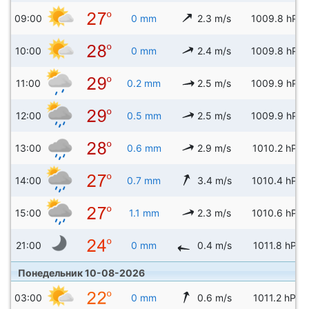
09:00
0 mm
2.3 m/s
1009.8 hPa
10:00
0 mm
2.4 m/s
1009.8 hPa
11:00
0.2 mm
2.5 m/s
1009.9 hPa
12:00
0.5 mm
2.5 m/s
1009.9 hPa
13:00
0.6 mm
2.9 m/s
1010.2 hPa
14:00
0.7 mm
3.4 m/s
1010.4 hPa
15:00
1.1 mm
2.3 m/s
1010.6 hPa
21:00
0 mm
0.4 m/s
1011.8 hPa
Понедельник 10-08-2026
03:00
0 mm
0.6 m/s
1011.2 hPa