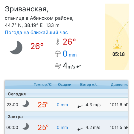
Эриванская,
С
станица в Абинском районе,
44.7° N, 38.19° E 133 m
Погода на ближайший час
26°
26°
0
05:18
mm
4
m/s
Темпер.°C
Осадки
Ветер м/с
Давление
Сегодня
23:00
0 mm
4.3 m/s
1011.6 hPa
Завтра
00:00
0 mm
4.2 m/s
1011.5 hPa