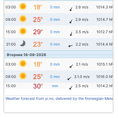
03:00
0 mm
2.6 m/s
1014.3 hPa
09:00
0 mm
2.9 m/s
1014.7 hPa
15:00
0 mm
3.5 m/s
1012.7 hPa
21:00
0 mm
2.2 m/s
1014.4 hPa
Вторник 18-08-2026
03:00
0 mm
2.1 m/s
1015.1 hPa
09:00
0 mm
3.1.0 m/s
1016.0 hPa
15:00
mm
2.5 m/s
1014.2 hPa
Weather forecast from yr.no, delivered by the Norwegian Meteoro