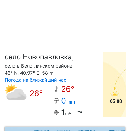
село Новопавловка,
С
село в Белоглинском районе,
46° N, 40.97° E 58 m
Погода на ближайший час
26°
26°
0
05:08
mm
1
m/s
Темпер.°C
Осадки
Ветер м/с
Давление