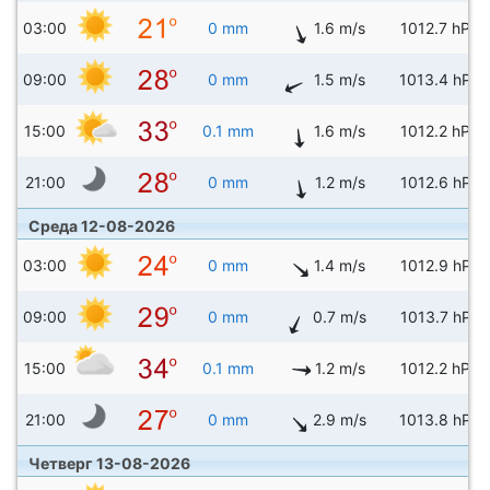
03:00
0 mm
1.6 m/s
1012.7 hPa
09:00
0 mm
1.5 m/s
1013.4 hPa
15:00
0.1 mm
1.6 m/s
1012.2 hPa
21:00
0 mm
1.2 m/s
1012.6 hPa
Среда 12-08-2026
03:00
0 mm
1.4 m/s
1012.9 hPa
09:00
0 mm
0.7 m/s
1013.7 hPa
15:00
0.1 mm
1.2 m/s
1012.2 hPa
21:00
0 mm
2.9 m/s
1013.8 hPa
Четверг 13-08-2026