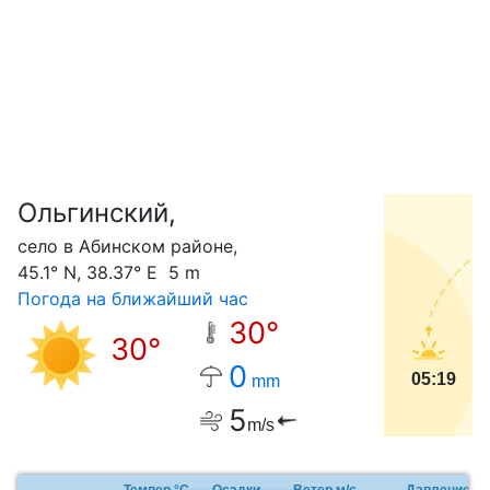
Ольгинский,
С
село в Абинском районе,
45.1° N, 38.37° E 5 m
Погода на ближайший час
30°
30°
0
05:19
mm
5
m/s
Темпер.°C
Осадки
Ветер м/с
Давление