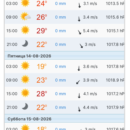
03:00
0 mm
3.1 m/s
1013.5 hPa
09:00
0 mm
3.4 m/s
1015.6 hPa
15:00
0 mm
5.4 m/s
1015.1 hPa
21:00
0 mm
3 m/s
1017.8 hPa
Пятница 14-08-2026
03:00
0 mm
3.6 m/s
1017.8 hPa
09:00
0 mm
3.9 m/s
1018.9 hPa
15:00
0 mm
4.1 m/s
1017.2 hPa
21:00
0 mm
4.4 m/s
1017.9 hPa
Суббота 15-08-2026
03:00
0 mm
3 m/s
1017.6 hPa